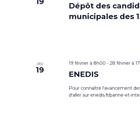
19
Dépôt des candida
municipales des 1
19 février à 8h00
-
28 février à 
JEU
19
ENEDIS
Pour connaître l'avancement des 
d'aller sur enedis.fr/panne-et-int