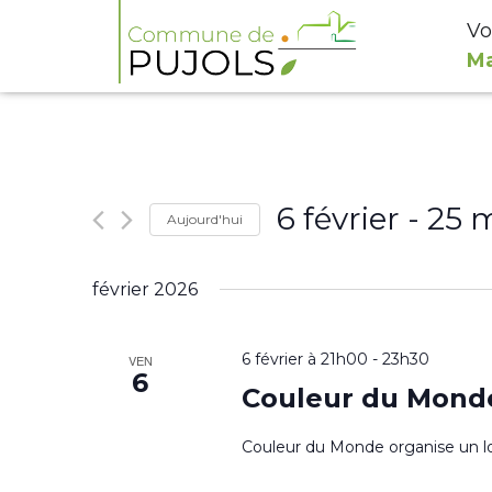
Vo
Ma
6 février
 - 
25 
Aujourd'hui
Sélectionnez
février 2026
une
date.
6 février à 21h00
-
23h30
VEN
6
Couleur du Mond
Couleur du Monde organise un lot