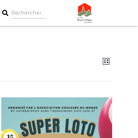
Navigation
Navigati
Liste
par
de
consultati
vues
Évèneme