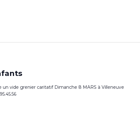
nfants
 un vide grenier caritatif Dimanche 8 MARS à Villeneuve
95.45.56