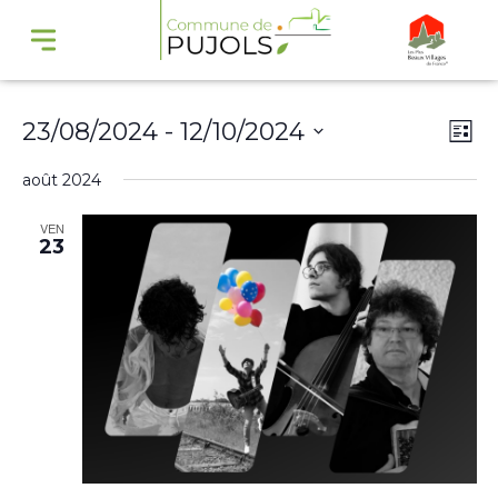
Navi
Na
23/08/2024
 - 
12/10/2024
Liste
par
de
Sélectionnez
août 2024
cons
vu
une
Év
VEN
date.
23