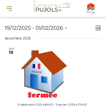
Navi
Na
19/12/2025
 - 
01/02/2026
Liste
par
de
Sélectionnez
décembre 2025
cons
vu
une
Év
VEN
date.
19
19 décembre 2025 à 8h00
-
3 janvier 2026 à 17h00