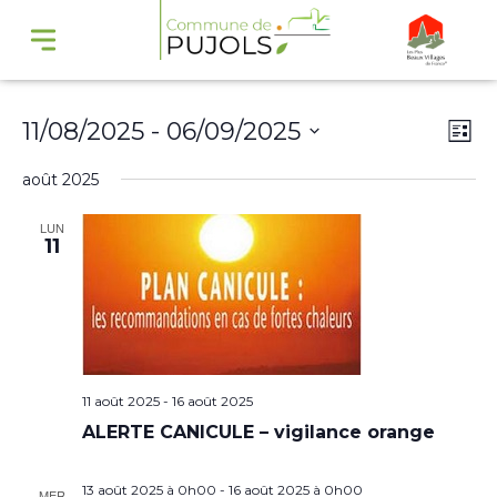
Navi
Na
11/08/2025
 - 
06/09/2025
Liste
par
de
Sélectionnez
août 2025
cons
vu
une
Év
LUN
date.
11
11 août 2025
-
16 août 2025
ALERTE CANICULE – vigilance orange
13 août 2025 à 0h00
-
16 août 2025 à 0h00
MER