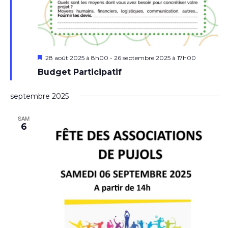
Mis
28 août 2025 à 8h00
-
26 septembre 2025 à 17h00
en
Budget Participatif
avant
septembre 2025
SAM
6