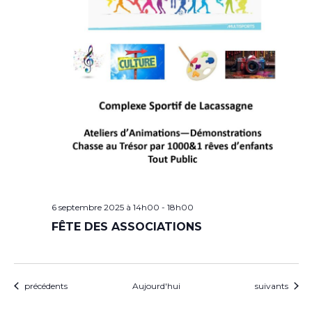
6 septembre 2025 à 14h00
-
18h00
FÊTE DES ASSOCIATIONS
Évènements
Évènements
précédents
Aujourd'hui
suivants