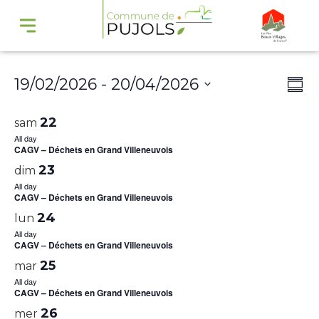
Navi
Na
19/02/2026
 - 
20/04/2026
Summ
par
de
Select
cons
vu
22
sam
date.
Év
All day
CAGV – Déchets en Grand Villeneuvois
23
dim
All day
CAGV – Déchets en Grand Villeneuvois
24
lun
All day
CAGV – Déchets en Grand Villeneuvois
25
mar
All day
CAGV – Déchets en Grand Villeneuvois
26
mer