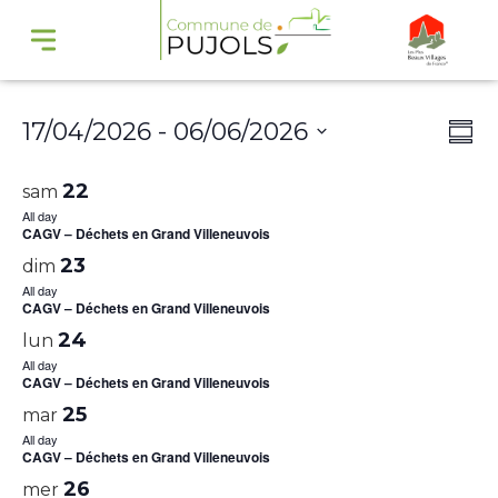
Navi
Na
17/04/2026
 - 
06/06/2026
Summ
par
de
Select
cons
vu
22
sam
date.
Év
All day
CAGV – Déchets en Grand Villeneuvois
23
dim
All day
CAGV – Déchets en Grand Villeneuvois
24
lun
All day
CAGV – Déchets en Grand Villeneuvois
25
mar
All day
CAGV – Déchets en Grand Villeneuvois
26
mer