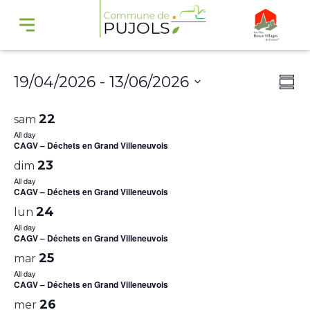
Navi
Na
19/04/2026
 - 
13/06/2026
Summ
par
de
Select
cons
vu
22
sam
date.
Év
All day
CAGV – Déchets en Grand Villeneuvois
23
dim
All day
CAGV – Déchets en Grand Villeneuvois
24
lun
All day
CAGV – Déchets en Grand Villeneuvois
25
mar
All day
CAGV – Déchets en Grand Villeneuvois
26
mer