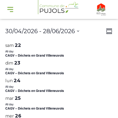
Navi
Na
30/04/2026
 - 
28/06/2026
Summ
par
de
Select
cons
vu
22
sam
date.
Év
All day
CAGV – Déchets en Grand Villeneuvois
23
dim
All day
CAGV – Déchets en Grand Villeneuvois
24
lun
All day
CAGV – Déchets en Grand Villeneuvois
25
mar
All day
CAGV – Déchets en Grand Villeneuvois
26
mer