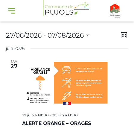
Navi
Na
27/06/2026
 - 
07/08/2026
Liste
par
de
Sélectionnez
juin 2026
cons
vu
une
Év
SAM
date.
27
27 juin à 19h00
-
28 juin à 6h00
ALERTE ORANGE – ORAGES