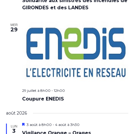
Solidarité aux sinistrés des incendies de
GIRONDES et des LANDES
MER
29
29 juillet à 8h00
-
12h00
Coupure ENEDIS
août 2026
Mis
3 août à 8h00
-
4 août à 3h30
LUN
en
3
Vigilance Orange – Orages
avant