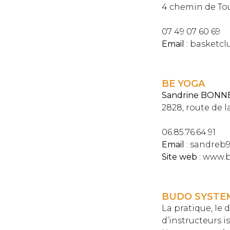
4 chemin de Tou
07 49 07 60 69
Email
: basketc
BE YOGA
Sandrine BONN
2828, route de l
06.85.76.64.91
Email
: sandreb
Site web
:
www.b
BUDO SYSTE
La pratique, l
d’instructeurs i