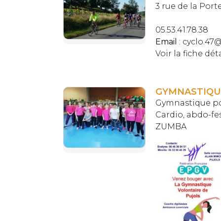
3 rue de la Porte
05.53.41.78.38
Email
: cyclo.47
Voir la fiche dét
GYMNASTIQU
Gymnastique pou
Cardio, abdo-fes
ZUMBA