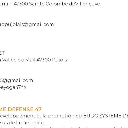
rral - 47300 Sainte Colombe deVilleneuve
lubpujolais@gmail.com
ET
a Vallée du Mail 47300 Pujols
95@gmail.com
eyoga47.fr/
ME DEFENSE 47
e développement et la promotion du BUDO SYSTEME DE
ssus de la méthode.