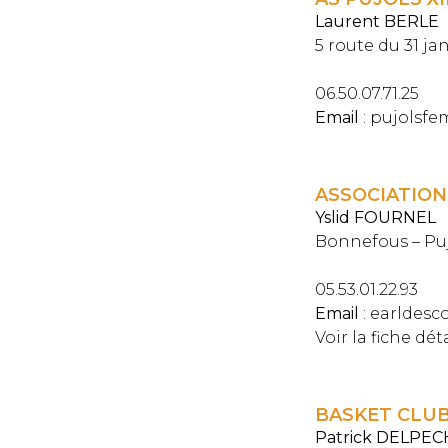
Laurent BERLE
5 route du 31 ja
06.50.07.71.25
Email
: pujolsf
ASSOCIATION
Yslid FOURNEL
Bonnefous – Pu
05.53.01.22.93
Email
: earldes
Voir la fiche dét
BASKET CLUB
Patrick DELPEC