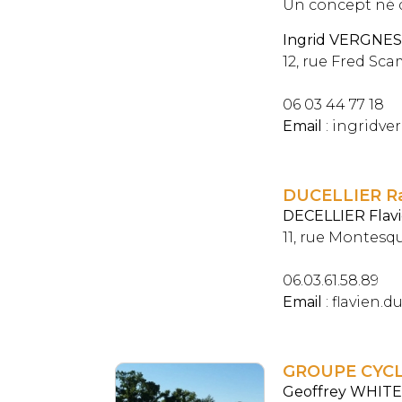
Un concept né d
Ingrid VERGNES
12, rue Fred Sca
06 03 44 77 18
Email
: ingridve
DUCELLIER R
DECELLIER Flav
11, rue Montesq
06.03.61.58.89
Email
: flavien.d
GROUPE CYCL
Geoffrey WHITE