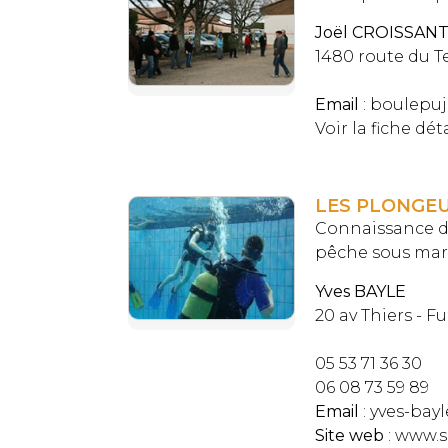
Joël CROISSAN
1480 route du 
Email
: boulepu
Voir la fiche dét
LES PLONGEU
Connaissance du
pêche sous mari
Yves BAYLE
20 av Thiers - F
05 53 71 36 30
06 08 73 59 89
Email
: yves-ba
Site web
:
www.s