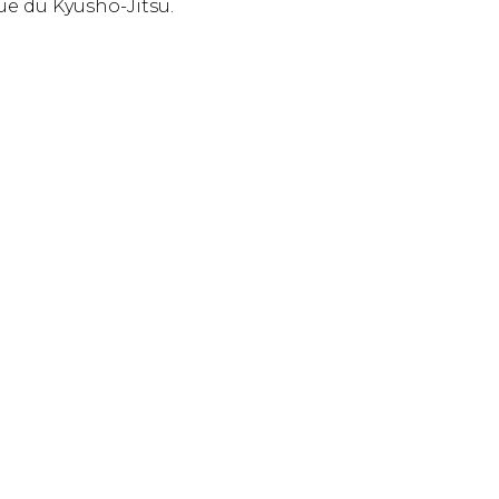
e du Kyusho-Jitsu.