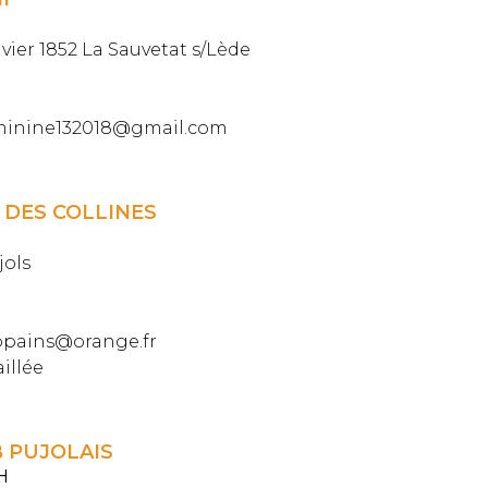
nvier 1852 La Sauvetat s/Lède
eminine132018@gmail.com
 DES COLLINES
jols
copains@orange.fr
aillée
 PUJOLAIS
H