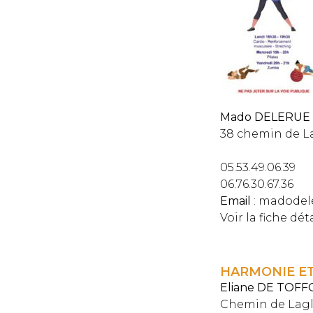
Mado DELERUE
38 chemin de La
05.53.49.06.39
06.76.30.67.36
Email
: madodel
Voir la fiche dét
HARMONIE ET
Eliane DE TOFF
Chemin de Lagl