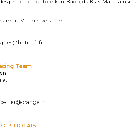
es principes du Toreikan-Budo, du Krav-Maga ainsi qu
maroni - Villeneuve sur lot
rgnes@hotmail.fr
acing Team
ien
uieu
ucellier@orange.fr
O PUJOLAIS