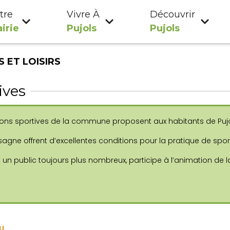
tre
Vivre À
Découvrir
irie
Pujols
Pujols
 ET LOISIRS
ives
ations sportives de la commune proposent aux habitants de Pujo
agne offrent d’excellentes conditions pour la pratique de sports
 un public toujours plus nombreux, participe à l’animation de 
I