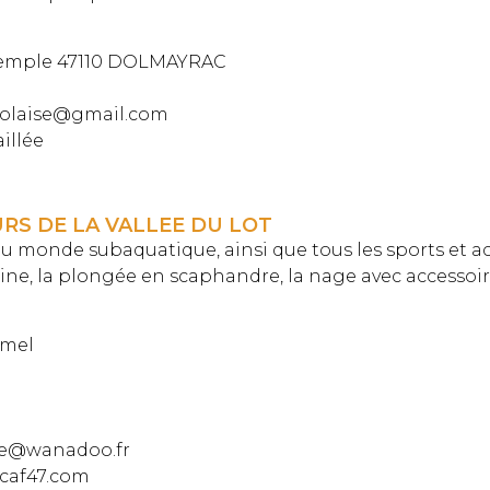
T
Temple 47110 DOLMAYRAC
jolaise@gmail.com
aillée
RS DE LA VALLEE DU LOT
 monde subaquatique, ainsi que tous les sports et a
ne, la plongée en scaphandre, la nage avec accessoi
umel
yle@wanadoo.fr
caf47.com