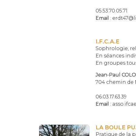
05.53.70.05.71
Email
: erdt47@li
I.F.C.A.E
Sophrologie, rel
En séances indiv
En groupes tous 
Jean-Paul COLO
704 chemin de
06.03.17.63.39
Email
: asso.if
LA BOULE PU
Pratique de la p