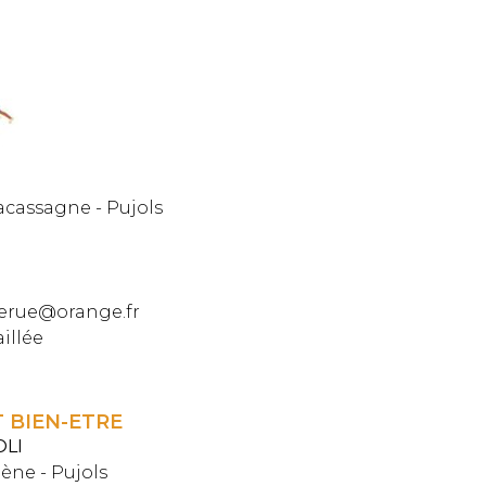
cassagne - Pujols
erue@orange.fr
aillée
 BIEN-ETRE
OLI
ène - Pujols