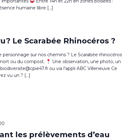
nt importantes
Entre 14h et 22h en zones boisées :
présence humaine libre […]
vu? Le Scarabée Rhinocéros ?
de personnage sur nos chemins ? Le Scarabée rhinocéros
 mort ou du compost.
Une observation, une photo, un
biodiversite@cpie47.fr ou via l'appli ABC Villeneuve Ce
ez vu un ? […]
h00
ant les prélèvements d’eau