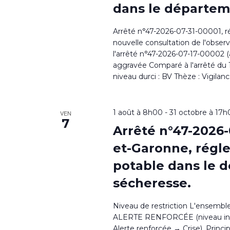
dans le départem
Arrêté n°47-2026-07-31-00001, r
nouvelle consultation de l'obser
l'arrêté n°47-2026-07-17-00002 (ar
aggravée Comparé à l'arrêté du 15
niveau durci : BV Thèze : Vigilan
1 août à 8h00
-
31 octobre à 17
VEN
7
Arrêté n°47-2026-
et-Garonne, régl
potable dans le d
sécheresse.
Niveau de restriction L'ensemb
ALERTE RENFORCÉE (niveau inter
Alerte renforcée → Crise). Princi