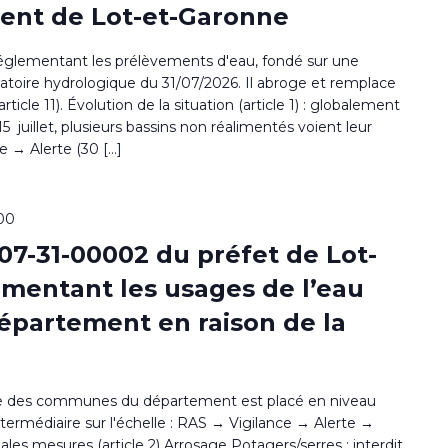
ent de Lot-et-Garonne
églementant les prélèvements d'eau, fondé sur une
vatoire hydrologique du 31/07/2026. Il abroge et remplace
ticle 11). Évolution de la situation (article 1) : globalement
 juillet, plusieurs bassins non réalimentés voient leur
ce → Alerte (30 […]
h00
07-31-00002 du préfet de Lot-
ementant les usages de l’eau
épartement en raison de la
le des communes du département est placé en niveau
médiaire sur l'échelle : RAS → Vigilance → Alerte →
pales mesures (article 2) Arrosage Potagers/serres : interdit