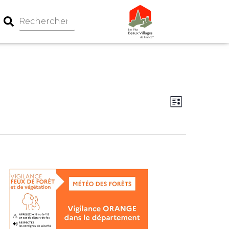
Navigation
Navigati
Liste
par
de
consultati
vues
Évèneme