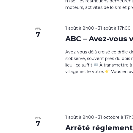
mise : les restrictions demeure
moteurs, activités de loisirs et 
1 août à 8h00
-
31 août à 17h00
VEN
7
ABC – Avez-vous 
Avez-vous déjà croisé ce drôle 
s'observe, souvent près du bois
lieu : ça suffit
À transmettre à 
village est le vôtre.
Vous en av
1 août à 8h00
-
31 octobre à 17
VEN
7
Arrêté réglement