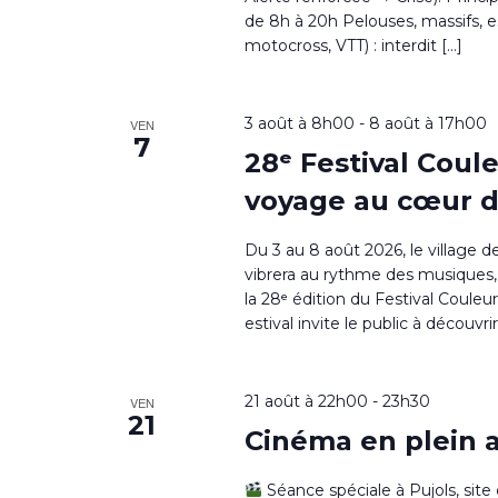
de 8h à 20h Pelouses, massifs, es
motocross, VTT) : interdit […]
3 août à 8h00
-
8 août à 17h00
VEN
7
28ᵉ Festival Coul
voyage au cœur d
Du 3 au 8 août 2026, le village d
vibrera au rythme des musiques,
la 28ᵉ édition du Festival Coule
estival invite le public à découvr
21 août à 22h00
-
23h30
VEN
21
Cinéma en plein a
Séance spéciale à Pujols, site