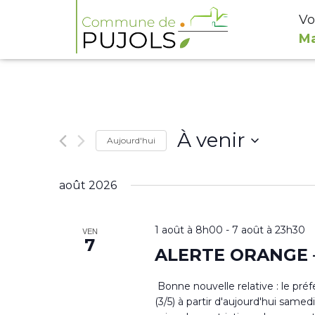
Vo
Ma
À venir
Aujourd'hui
Sélectionnez
août 2026
une
date.
1 août à 8h00
-
7 août à 23h30
VEN
7
ALERTE ORANGE –
Bonne nouvelle relative : le préf
(3/5) à partir d'aujourd'hui samed