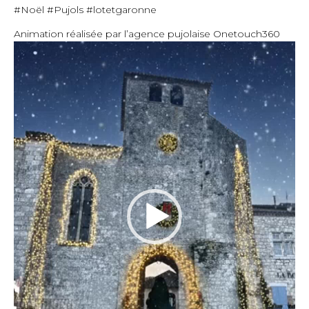
#Noël #Pujols #lotetgaronne
Animation réalisée par l’agence pujolaise Onetouch360
Lecteur
vidéo