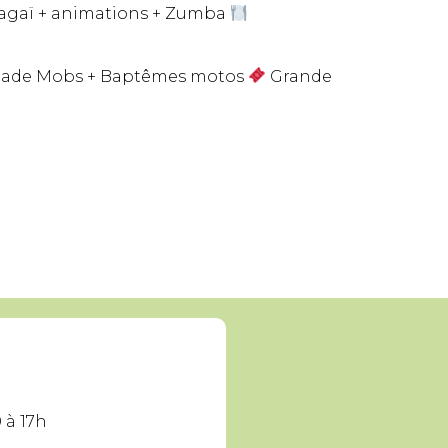
gaï + animations + Zumba
ade Mobs + Baptêmes motos
Grande
 à 17h