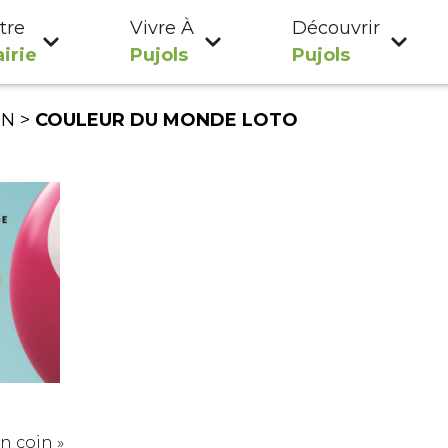
tre
Vivre À
Découvrir
irie
Pujols
Pujols
ON
>
COULEUR DU MONDE LOTO
on coin »