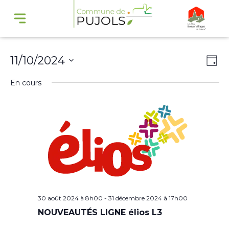
Navi
Na
11/10/2024
Jour
par
de
Sélectionnez
En cours
cons
vu
une
Év
date.
30 août 2024 à 8h00
-
31 décembre 2024 à 17h00
NOUVEAUTÉS LIGNE élios L3