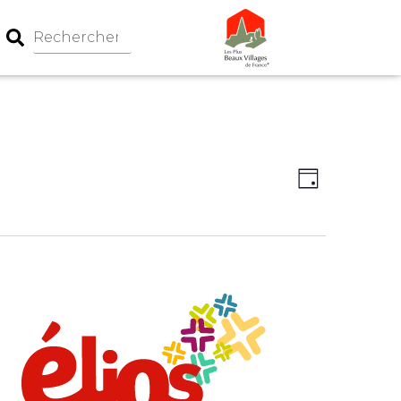
Navigation
Navigati
Jour
par
de
consultati
vues
Évèneme