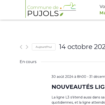
Vo
Ma
14 octobre 20
Aujourd'hui
Sélectionnez
En cours
une
date.
30 août 2024 à 8h00
-
31 décem
NOUVEAUTÉS LIGN
La ligne L3 s'étend aussi dans sa 
quotidiennes, et la ligne atteind