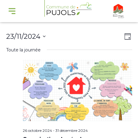
Navi
Na
23/11/2024
Jour
par
de
Sélectionnez
Toute la journée
cons
vu
une
Év
date.
26 octobre 2024
-
31 décembre 2024