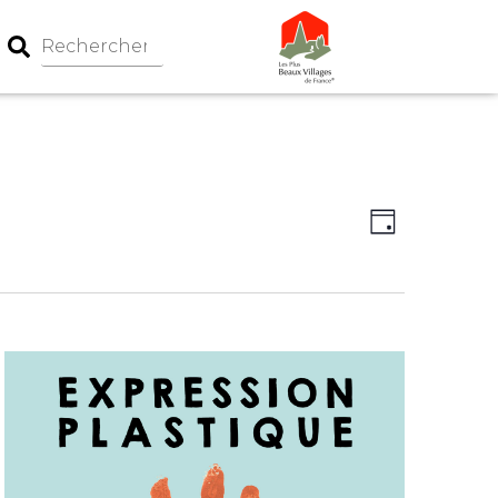
Navigation
Navigati
Jour
par
de
consultati
vues
Évèneme