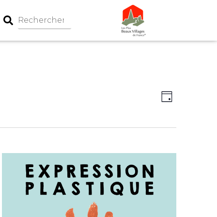
Navigation
Navigati
Jour
par
de
consultati
vues
Évèneme