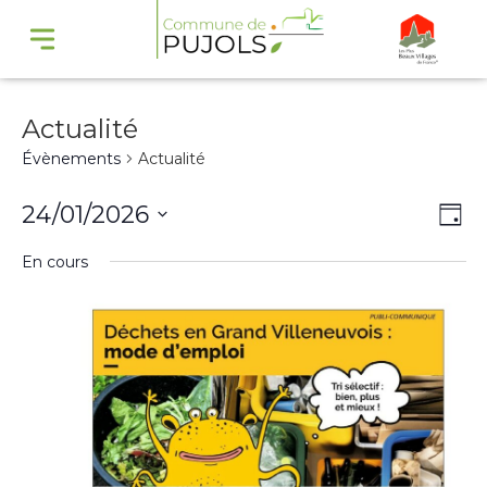
Actualité
Évènements
Actualité
Navi
Na
24/01/2026
Jour
par
de
Sélectionnez
En cours
cons
vu
une
Év
date.