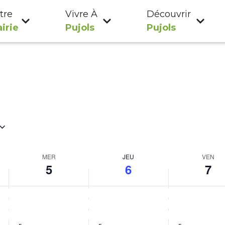
tre
Vivre À
Découvrir
irie
Pujols
Pujols
MER
JEU
VEN
5
6
7