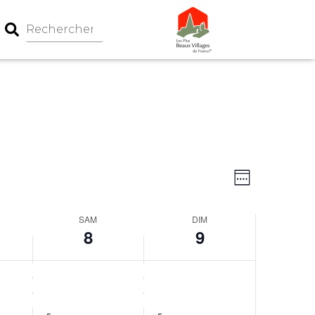
Navigation
Navigati
Week
par
de
consultati
vues
SAM
DIM
Évèneme
8
9