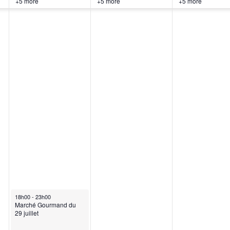
+5 more
+5 more
+5 more
18h00
-
23h00
Marché Gourmand du
29 juillet