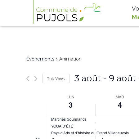
Vo
2h00
Ma
3h00
4h00
Évènements
Animation
5h00
6h00
3 août
 - 
9 août
This Week
Select
7h00
Week
LUN
MAR
date.
3
4
8h00
of
Évènements
9h00
Marchés Gourmands
YOGA D’ÉTÉ
Pays d’Arts et d’histoire du Grand Villeneuvois
10h00
Toggle multiday évènements