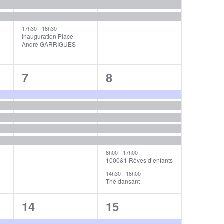
17h30
-
18h30
Inauguration Place
André GARRIGUES
5
7
7
8
s,
évènements,
évènements,
8h00
-
17h00
1000&1 Rêves d’enfants
14h30
-
18h00
Thé dansant
5
6
14
15
s,
évènements,
évènements,