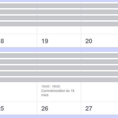
6
7
6
18
19
20
évènements,
évènements,
évènement
15h00
-
19h00
Commémoration du 19
mars
5
5
5
25
26
27
évènements,
évènements,
évènement