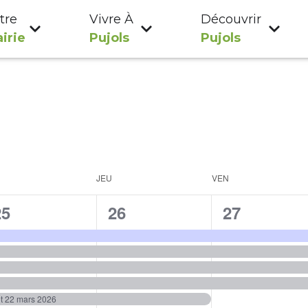
tre
Vivre À
Découvrir
irie
Pujols
Pujols
JEU
VEN
7
7
7
25
26
27
évènements,
évènements,
évènement
et 22 mars 2026