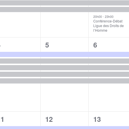
20h00
-
23h00
Conférence-Débat
Ligue des Droits de
l’Homme
5
5
5
4
5
6
évènements,
évènements,
évènement
5
5
5
11
12
13
évènements,
évènements,
évènement