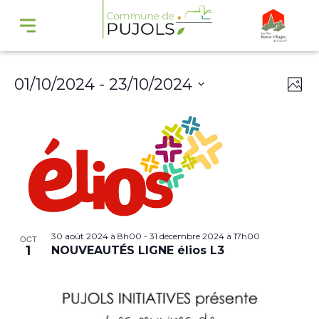
Navi
Na
01/10/2024
 - 
23/10/2024
Phot
par
de
Select
cons
vu
date.
Év
30 août 2024 à 8h00
-
31 décembre 2024 à 17h00
OCT
1
NOUVEAUTÉS LIGNE élios L3