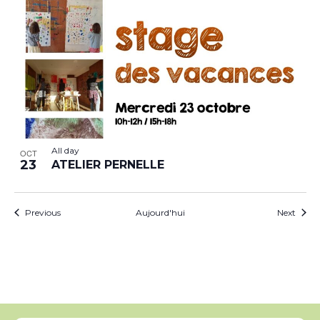
All day
OCT
23
ATELIER PERNELLE
Évènements
Évèn
Previous
Aujourd'hui
Next