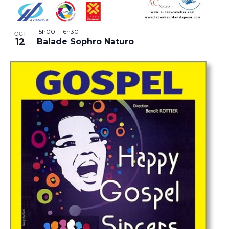
15h00
-
16h30
OCT
12
Balade Sophro Naturo