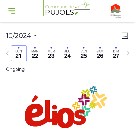
Navi
Na
10/2024
Wee
par
de
Select
cons
vu
Previous
Nex
LUN
MAR
MER
JEU
VEN
SAM
DIM
21
22
23
24
25
26
27
date.
Év
week
wee
Ongoing