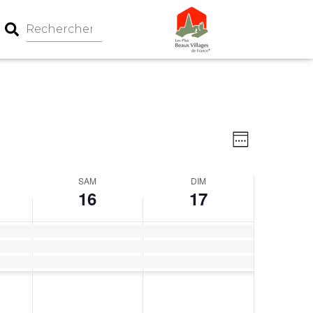
Navigation
Navigati
Week
par
de
consultati
vues
SAM
DIM
Évèneme
16
17