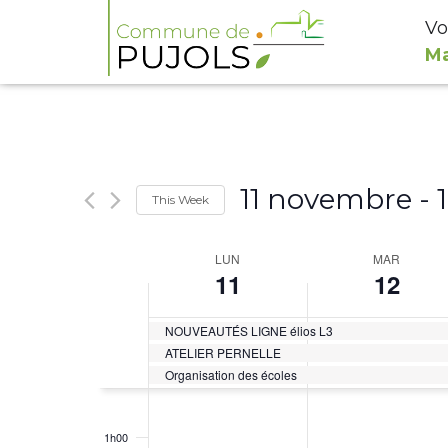
Vo
Ma
11 novembre
 - 
This Week
Select
Week
LUN
MAR
date.
11
12
of
Évènements
NOUVEAUTÉS LIGNE élios L3
ATELIER PERNELLE
Organisation des écoles
0h00
1h00