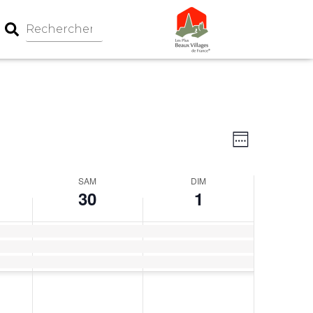
Navigation
Navigati
Week
par
de
consultati
vues
SAM
DIM
Évèneme
30
1