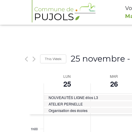
Vo
Ma
25 novembre
 -
This Week
Select
Week
LUN
MAR
date.
25
26
of
Évènements
NOUVEAUTÉS LIGNE élios L3
ATELIER PERNELLE
Organisation des écoles
0h00
1h00