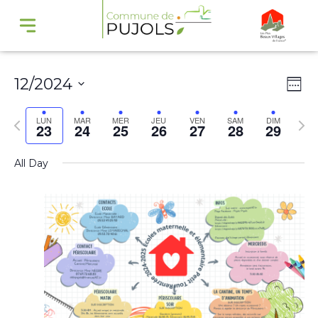
Navi
Na
12/2024
Wee
par
de
Select
cons
vu
Previous
Nex
LUN
MAR
MER
JEU
VEN
SAM
DIM
23
24
25
26
27
28
29
date.
Év
week
wee
All Day