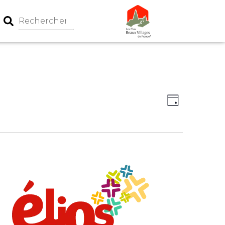
Navigation
Navigati
Jour
par
de
consultati
vues
Évèneme