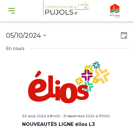
Navi
Na
05/10/2024
Jour
par
de
Sélectionnez
En cours
cons
vu
une
Év
date.
30 août 2024 à 8h00
-
31 décembre 2024 à 17h00
NOUVEAUTÉS LIGNE élios L3