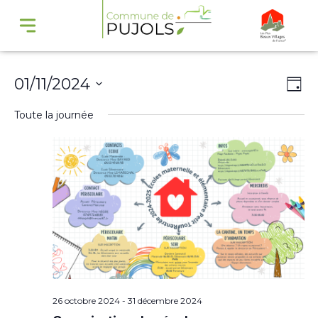
Navi
Na
01/11/2024
Jour
par
de
Sélectionnez
Toute la journée
cons
vu
une
Év
date.
26 octobre 2024
-
31 décembre 2024