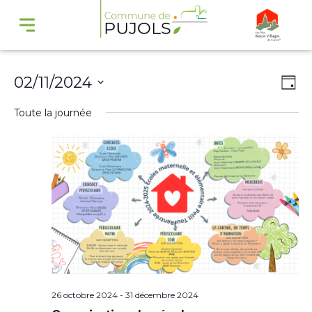
Navi
Na
02/11/2024
Jour
par
de
Sélectionnez
Toute la journée
cons
vu
une
Év
date.
26 octobre 2024
-
31 décembre 2024