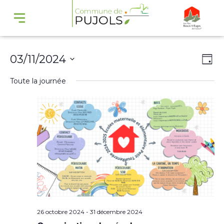
Navi
Na
03/11/2024
Jour
par
de
Sélectionnez
Toute la journée
cons
vu
une
Év
date.
26 octobre 2024
-
31 décembre 2024