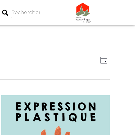
Navigation
Navigati
Jour
par
de
consultati
vues
Évèneme