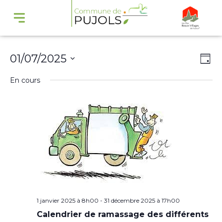
Navi
Na
01/07/2025
Jour
par
de
Sélectionnez
En cours
cons
vu
une
Év
date.
1 janvier 2025 à 8h00
-
31 décembre 2025 à 17h00
Calendrier de ramassage des différents