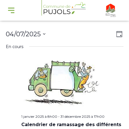
Navi
Na
04/07/2025
Jour
par
de
Sélectionnez
En cours
cons
vu
une
Év
date.
1 janvier 2025 à 8h00
-
31 décembre 2025 à 17h00
Calendrier de ramassage des différents