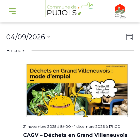
Navi
Na
04/09/2026
Jour
par
de
Sélectionnez
En cours
cons
vu
une
Év
date.
21 novembre 2025 à 8h00
-
1 décembre 2026 à 17h00
CAGV – Déchets en Grand Villeneuvois