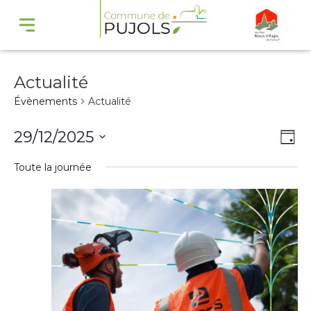
Actualité
Évènements
Actualité
Navi
Na
29/12/2025
Jour
par
de
Sélectionnez
Toute la journée
cons
vu
une
Év
date.