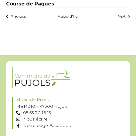
Course de Pâques
Évènements
Évèn
Previous
Aujourd'hui
Next
Mairie de Pujols
MBP 310 – 47300 Pujols
05 53 70 16 13
Nous écrire
Notre page Facebook