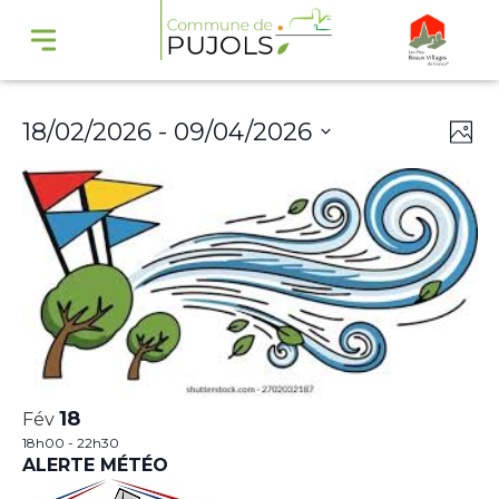
Navi
Na
18/02/2026
 - 
09/04/2026
Phot
par
de
Select
cons
vu
date.
Év
18
Fév
18h00
-
22h30
ALERTE MÉTÉO