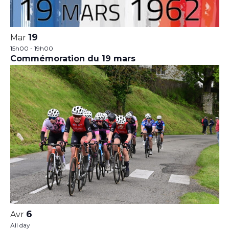
19
Mar
15h00
-
19h00
Commémoration du 19 mars
6
Avr
All day