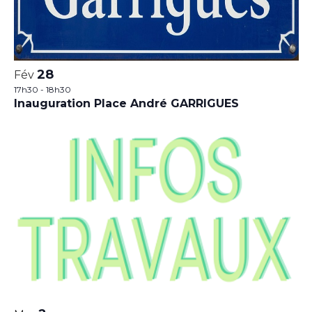
28
Fév
17h30
-
18h30
Inauguration Place André GARRIGUES