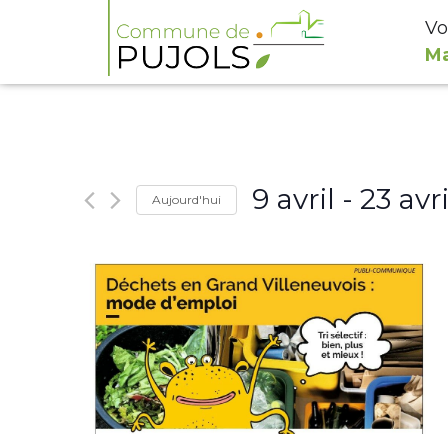
Vo
Ma
9 avril
 - 
23 avri
Aujourd'hui
Select
date.