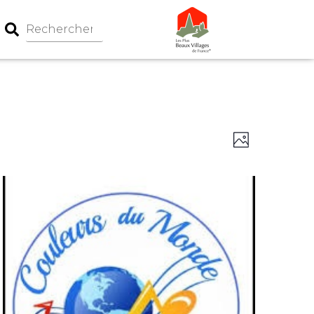
Navigation
Navigati
Photo
par
de
consultati
vues
Évèneme