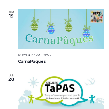
DIM
19
19 avril à 14h00
-
17h00
CarnaPâques
LUN
20