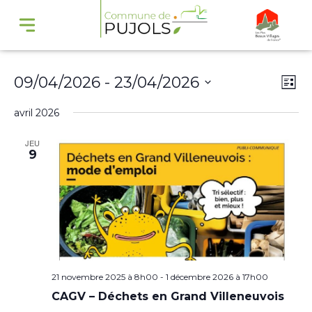
Navi
Na
09/04/2026
 - 
23/04/2026
Liste
par
de
Sélectionnez
avril 2026
cons
vu
une
Év
JEU
date.
9
21 novembre 2025 à 8h00
-
1 décembre 2026 à 17h00
CAGV – Déchets en Grand Villeneuvois