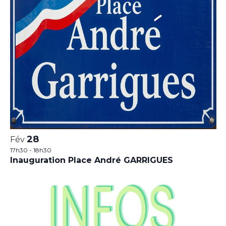
28
Fév
17h30
-
18h30
Inauguration Place André GARRIGUES