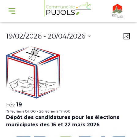
Navi
Na
19/02/2026
 - 
20/04/2026
Phot
par
de
Select
cons
vu
date.
Év
19
Fév
19 février à 8h00
-
26 février à 17h00
Dépôt des candidatures pour les élections
municipales des 15 et 22 mars 2026