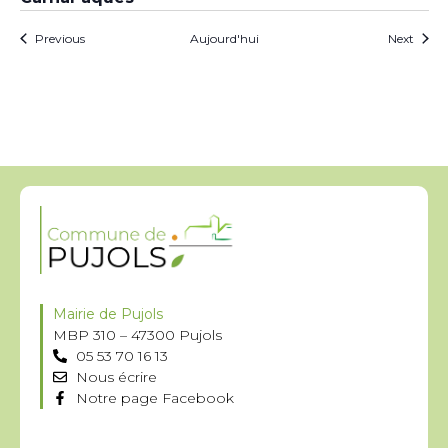
Évènements
Évèn
Previous
Aujourd'hui
Next
Mairie de Pujols
MBP 310 – 47300 Pujols
05 53 70 16 13
Nous écrire
Notre page Facebook