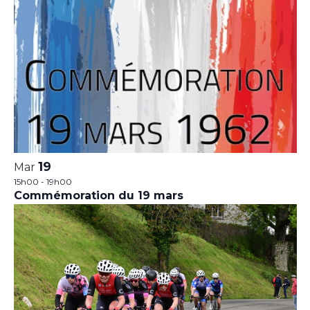
19
Mar
15h00
-
19h00
Commémoration du 19 mars