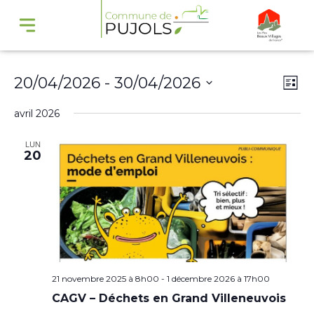
Navi
Na
20/04/2026
 - 
30/04/2026
Liste
par
de
Sélectionnez
avril 2026
cons
vu
une
Év
LUN
date.
20
21 novembre 2025 à 8h00
-
1 décembre 2026 à 17h00
CAGV – Déchets en Grand Villeneuvois