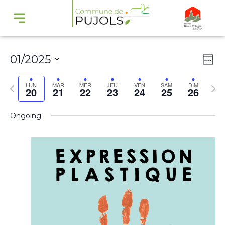
Navi
Na
01/2025
Wee
par
de
Select
cons
vu
Previous
Nex
LUN
MAR
MER
JEU
VEN
SAM
DIM
20
21
22
23
24
25
26
date.
Év
week
wee
Ongoing