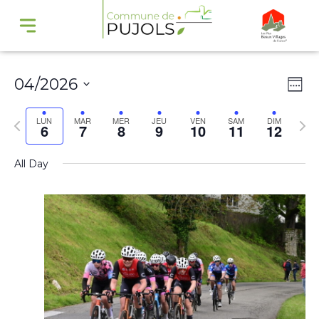
Navi
Na
04/2026
Wee
par
de
Select
cons
vu
Previous
Nex
LUN
MAR
MER
JEU
VEN
SAM
DIM
6
7
8
9
10
11
12
date.
Év
week
wee
All Day