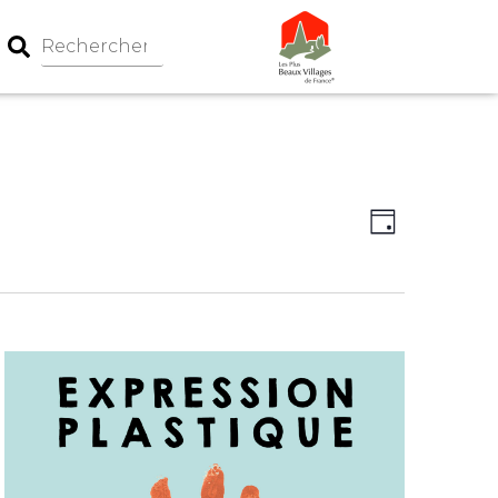
Navigation
Navigati
Jour
par
de
consultati
vues
Évèneme