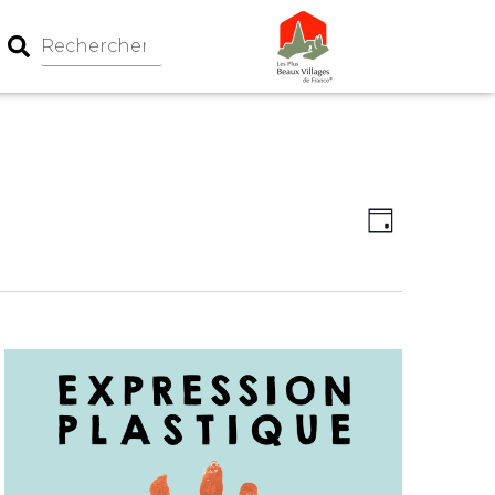
Navigation
Navigati
Jour
par
de
consultati
vues
Évèneme