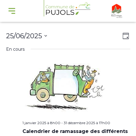
Navi
Na
25/06/2025
Jour
par
de
Sélectionnez
En cours
cons
vu
une
Év
date.
1 janvier 2025 à 8h00
-
31 décembre 2025 à 17h00
Calendrier de ramassage des différents