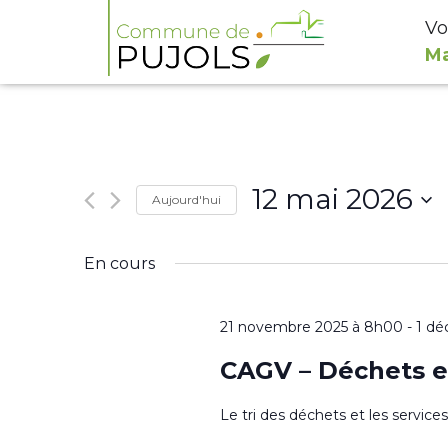
Vo
Ma
12 mai 2026
Aujourd'hui
Sélectionnez
En cours
une
date.
21 novembre 2025 à 8h00
-
1 dé
CAGV – Déchets e
Le tri des déchets et les servic