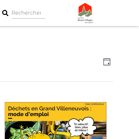
Navigation
Navigati
Jour
par
de
consultati
vues
Évèneme