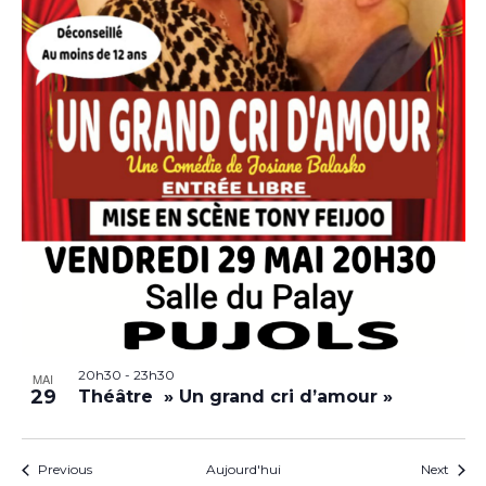
20h30
-
23h30
MAI
29
Théâtre » Un grand cri d’amour »
Évènements
Évèn
Previous
Aujourd'hui
Next