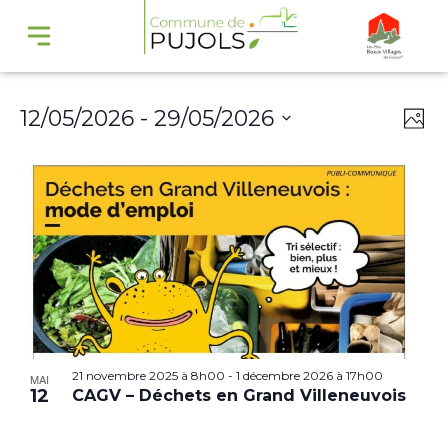
Navi
Na
12/05/2026
 - 
29/05/2026
Phot
par
de
Select
cons
vu
date.
Év
21 novembre 2025 à 8h00
-
1 décembre 2026 à 17h00
MAI
12
CAGV – Déchets en Grand Villeneuvois