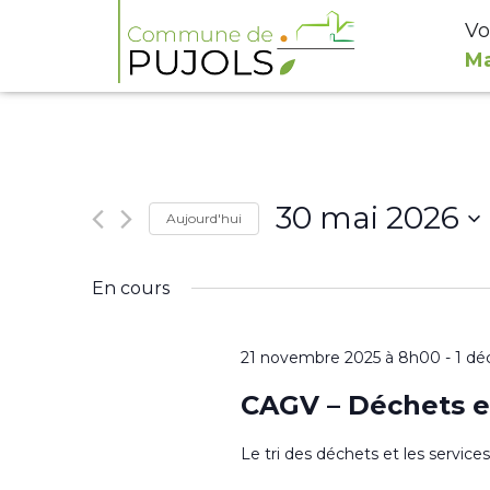
Vo
Ma
30 mai 2026
Aujourd'hui
Sélectionnez
En cours
une
date.
21 novembre 2025 à 8h00
-
1 dé
CAGV – Déchets e
Le tri des déchets et les servic