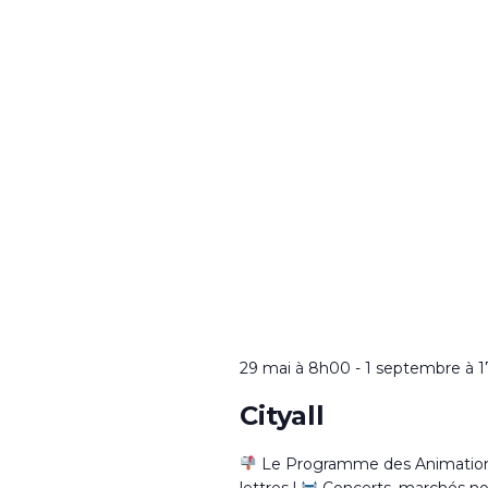
29 mai à 8h00
-
1 septembre à 
Cityall
Le Programme des Animations 
lettres !
Concerts, marchés noctu