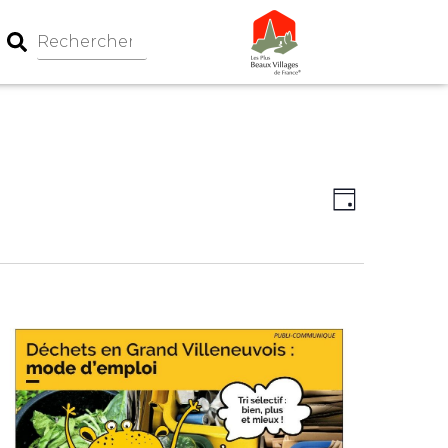
Navigation
Navigati
Jour
par
de
consultati
vues
Évèneme