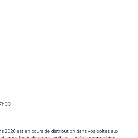
17h00
2026 est en cours de distribution dans vos boîtes aux
rnes, festivals, sports, culture... l'été s'annonce bien